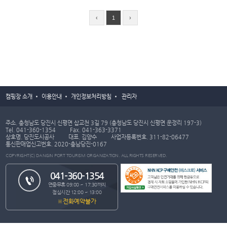
‹
1
›
캠핑장 소개
이용안내
개인정보처리방침
관리자
주소. 충청남도 당진시 신평면 삽교천 3길 79 (충청남도 당진시 신평면 운정리 197-3)
Tel. 041-360-1354
Fax. 041-363-3371
상호명. 당진도시공사
대표. 김양수
사업자등록번호. 311-82-06477
통신판매업신고번호. 2020-충남당진-0167
COPYRIGHT(C) DANGIN PORT TOURISM ORGANIZATION. ALL RIGHTS RESERVED.
041-360-1354
연중무휴 09:00 ~ 17:30까지
점심시간 12:00 ~ 13:00
※전화예약불가