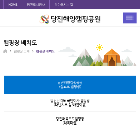
HOME
당진도시공사
찾아오시는 길
캠핑장 배치도
캠핑장 소개
캠핑장 배치도
당진해양캠핑공원
(삽교호 캠핑장)
당진난지도 국민여가 캠핑장
(대난지도 섬/배편이용)
당진왜목오토캠핑장
(왜목마을)