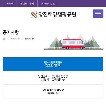
HOME
당진도시공사
찾아오시는 길
공지사항
공지사항
공지사항
당진해양캠핑공원
(삽교호 캠핑장)
당진난지도 국민여가 캠핑장
(대난지도 섬/배편이용)
당진왜목오토캠핑장
(왜목마을)