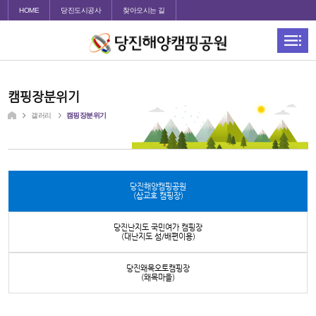
HOME
당진도시공사
찾아오시는 길
캠핑장분위기
갤러리
캠핑장분위기
당진해양캠핑공원
(삽교호 캠핑장)
당진난지도 국민여가 캠핑장
(대난지도 섬/배편이용)
당진왜목오토캠핑장
(왜목마을)