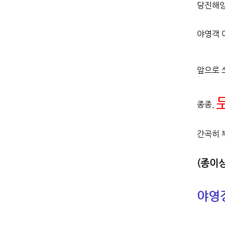
당진해양
야영객 
앞으로 
종종,
간곡히 
(종이상
야영