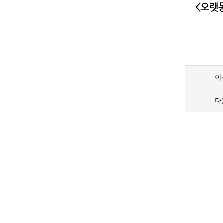
<오랫
이
다