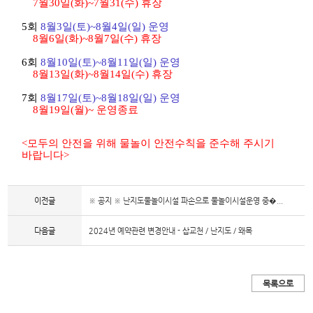
7
월
30
일
(
화
)~7
월
31(
수
)
휴장
5
회
8
월
3
일
(
토
)~8
월
4
일
(
일
)
운영
8
월
6
일
(
화
)~8
월
7
일
(
수
)
휴장
6
회
8
월
10
일
(
토
)~8
월
11
일
(
일
)
운영
8
월
13
일
(
화
)~8
월
14
일
(
수
)
휴장
7
회
8
월
17
일
(
토
)~8
월
18
일
(
일
)
운영
8
월
19
일
(
월
)~
운영종료
<
모두의 안전을 위해 물놀이 안전수칙을 준수해 주시기
바랍니다
>
이전글
※ 공지 ※ 난지도물놀이시설 파손으로 물놀이시설운영 중�...
다음글
2024년 예약관련 변경안내 - 삽교천 / 난지도 / 왜목