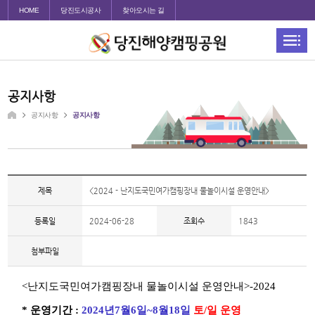
HOME
당진도시공사
찾아오시는 길
공지사항
공지사항
공지사항
제목
<2024 - 난지도국민여가캠핑장내 물놀이시설 운영안내>
등록일
2024-06-28
조회수
1843
첨부파일
<
난지도국민여가캠핑장내 물놀이시설 운영안내
>-2024
*
운영기간
:
2024
년
7
월
6
일
~8
월
18
일
토
/
일 운영