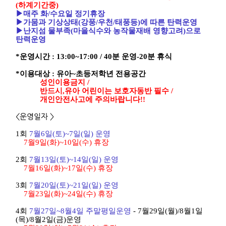
(
하계기간중
)
▶
매주 화
/
수요일 정기휴장
▶
가뭄과 기상상태
(
강풍
/
우천
/
태풍등
)
에 따른 탄력운영
▶
난지섬 물부족
(
마을식수와 농작물재배 영향고려
)
으로
탄력운영
*
운영시간
: 13:00~17:00 / 40
분 운영
-20
분 휴식
*
이용대상
:
유아
~
초등저학년 전용공간
성인이용금지
/
반드시
,
유아 어린이는 보호자동반 필수 /
개인안전사고에 주의바랍니다!!
<운영일자 >
1
회
7
월
6
일
(
토
)~7
일
(
일
)
운영
7
월
9
일
(
화
)~10
일
(
수
)
휴장
2
회
7
월
13
일
(
토
)~14
일
(
일
)
운영
7
월
16
일
(
화
)~17
일
(
수
)
휴장
3
회
7
월
20
일
(
토
)~21
일
(
일
)
운영
7
월
23
일
(
화
)~24
일
(
수
)
휴장
4
회
7
월
27
일
~8
월
4
일 주말평일운영
- 7
월
29
일
(
월
)/8
월
1
일
(
목
)/8
월
2
일
(
금
)
운영